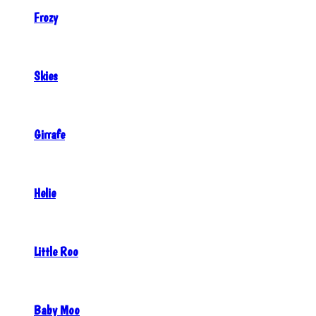
Frozy
Skies
Girrafe
Helie
Little Roo
Baby Moo