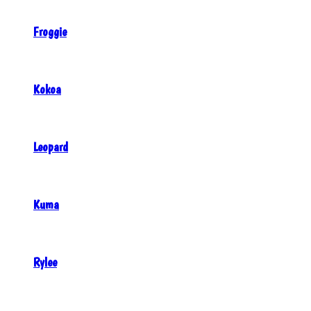
Froggie
Kokoa
Leopard
Kuma
Rylee