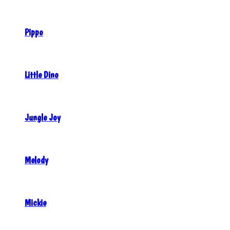
Pippo
Little Dino
Jungle Joy
Melody
Mickie