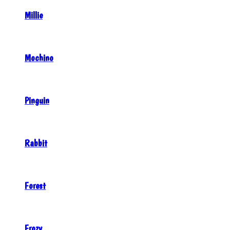
Millie
Mochino
Pinguin
Rabbit
Forest
Frozy