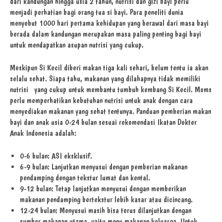
dari kandungan hingga usia 2 tahun, nutrisi dan gizi bayi perlu
menjadi perhatian bagi orang tua si bayi. Para peneliti dunia
menyebut 1000 hari pertama kehidupan yang berawal dari masa bayi
berada dalam kandungan merupakan masa paling penting bagi bayi
untuk mendapatkan asupan nutrisi yang cukup.
Meskipun Si Kecil diberi makan tiga kali sehari, belum tentu ia akan
selalu sehat. Siapa tahu, makanan yang dilahapnya tidak memiliki
nutrisi yang cukup untuk membantu tumbuh kembang Si Kecil. Moms
perlu memperhatikan kebutuhan nutrisi untuk anak dengan cara
menyediakan makanan yang sehat tentunya. Panduan pemberian makan
bayi dan anak usia 0-24 bulan sesuai rekomendasi Ikatan Dokter
Anak Indonesia adalah:
0-6 bulan: ASI eksklusif.
6-9 bulan: Lanjutkan menyusui dengan pemberian makanan
pendamping dengan tekstur lumat dan kental.
9-12 bulan: Tetap lanjutkan menyusui dengan memberikan
makanan pendamping bertekstur lebih kasar atau dicincang.
12-24 bulan: Menyusui masih bisa terus dilanjutkan dengan
sumber makanan utama, yaitu menu makanan keluarga. Untuk